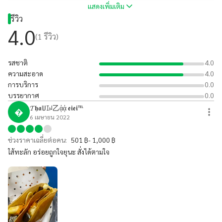
แสดงเพิ่มเติม
รีวิว
4.0
(
1
รีวิว)
รสชาติ
4.0
ความสะอาด
4.0
การบริการ
0.0
บรรยากาศ
0.0
𝓣𝖍𝖆ꅐꀤꈤ乙ᾀᾀ 𝖊𝖎𝖊𝖎℡

6 เมษายน 2022
ช่วงราคาเฉลี่ยต่อคน:
501 ฿- 1,000 ฿
ใส้ทะลัก อร่อยถูกใจยุนะ สั่งได้ตามใจ