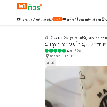
กิจกรรม / บัตรเข้าชม
ที่พัก / โรงแรม
เช่ารถ
อ
แนะนำ
ร้านอาหาร
มารุชา ชานมไข่มุก สาขาตลาดศา
มารุชา ชานมไข่มุก สาขา
4.8
(
5
รีวิว)
ศาลายา, นครปฐม
คาเฟ่