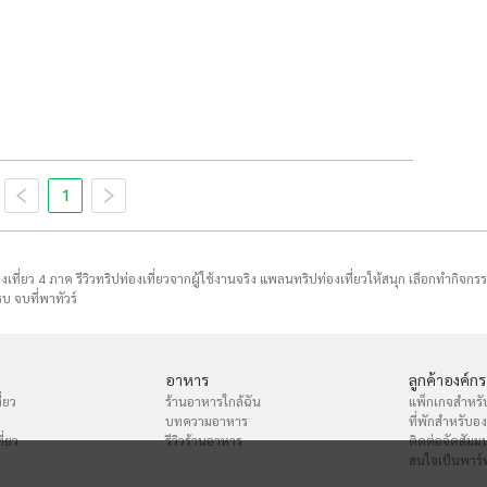
1
่องเที่ยว 4 ภาค รีวิวทริปท่องเที่ยวจากผู้ใช้งานจริง แพลนทริปท่องเที่ยวให้สนุก เลือกทำกิจกร
บ จบที่พาทัวร์
อาหาร
ลูกค้าองค์กร
่ยว
ร้านอาหารใกล้ฉัน
แพ็กเกจสำหรั
บทความอาหาร
ที่พักสำหรับอ
ี่ยว
รีวิวร้านอาหาร
ติดต่อจัดสัมม
สนใจเป็นพาร์ท