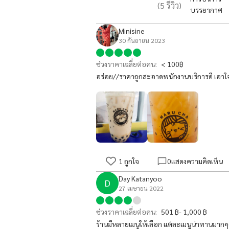
(
5
รีวิว)
บรรยากาศ
Minisine
30 กันยายน 2023
ช่วงราคาเฉลี่ยต่อคน:
< 100฿
อร่อย//ราคาถูกสะอาดพนักงานบริการดี เอาใจใ
1
ถูกใจ
0
แสดงความคิดเห็น
Day Katanyoo
D
27 เมษายน 2022
ช่วงราคาเฉลี่ยต่อคน:
501 ฿- 1,000 ฿
ร้านมีหลายเมนูให้เลือก แต่ละเมนูน่าทานมาก