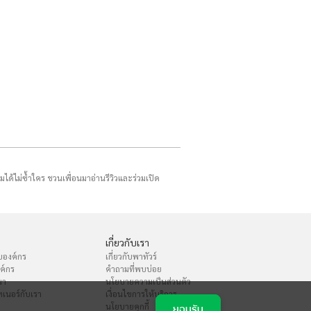
รมได้ไม่ซ้ำใคร ชวนเพื่อนมาอ่านรีวิวและร่วมเปิด
เกี่ยวกับเรา
บองค์กร
เกี่ยวกับพาทัวร์
งค์กร
คำถามที่พบบ่อย
นา
นโยบายความเป็นส่วนตัว
เนอร์กับเรา
เงื่อนไขการให้บริการ
นโยบายคุกกี้
ยอมรับ