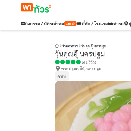
กิจกรรม / บัตรเข้าชม
ที่พัก / โรงแรม
เช่ารถ
อ
แนะนำ
ร้านอาหาร
วุ้นคุณอุ๊ นครปฐม
วุ้นคุณอุ๊ นครปฐม
5
(
1
รีวิว)
พระปฐมเจดีย์, นครปฐม
คาเฟ่