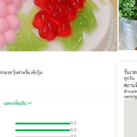
วันเวล
มรส วุ้นซ่าหริ่ม เค้กวุ้น
ทุกวัน
สถานที
ตำบลพร
นครปฐ
แสดงเพิ่มเติม
5.0
5.0
0.0