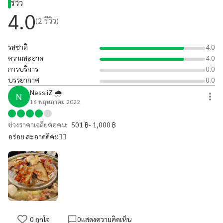
รีวิว
4.0
(
2
รีวิว)
รสชาติ
4.0
ความสะอาด
4.0
การบริการ
0.0
บรรยากาศ
0.0
NessiiZ 🌧
N
16 พฤษภาคม 2022
ช่วงราคาเฉลี่ยต่อคน:
501 ฿- 1,000 ฿
อร่อย สะอาดดีค่ะ👍🏻
0
ถูกใจ
0
แสดงความคิดเห็น