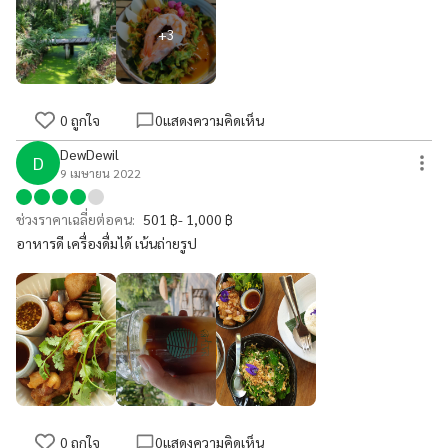
+
3
0
ถูกใจ
0
แสดงความคิดเห็น
DewDewil
D
9 เมษายน 2022
ช่วงราคาเฉลี่ยต่อคน:
501 ฿- 1,000 ฿
อาหารดี เครื่องดื่มได้ เน้นถ่ายรูป
0
ถูกใจ
0
แสดงความคิดเห็น