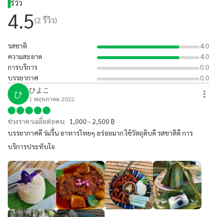
รีวิว
4.5
(
2
รีวิว)
รสชาติ
4.0
ความสะอาด
4.0
การบริการ
0.0
บรรยากาศ
0.0
ひよこ
ひ
1 พฤษภาคม 2022
ช่วงราคาเฉลี่ยต่อคน:
1,000 - 2,500 ฿
บรรยากาศดี​ ร่มรื่น​ อาหารไทยๆ​ อร่อยมาก​ ใช้วัตถุดิบ​ดี​ รสชาติดี​ การ
บริการประทับใจ