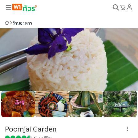
ร้านอาหาร
7+
Poomjai Garden
4.5
(
2
รีวิว)