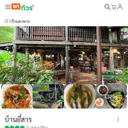
ร้านอาหาร
29+
บ้านยี่สาร
4.3
(
9
รีวิว)