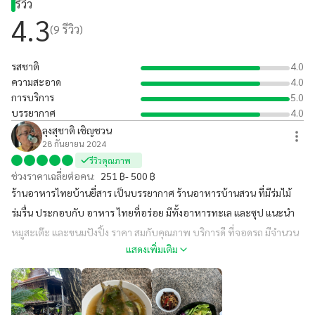
รีวิว
4.3
(
9
รีวิว)
รสชาติ
4.0
ความสะอาด
4.0
การบริการ
5.0
บรรยากาศ
4.0
ลุงสุชาติ เชิญชวน
28 กันยายน 2024
รีวิวคุณภาพ
ช่วงราคาเฉลี่ยต่อคน:
251 ฿- 500 ฿
ร้านอาหารไทยบ้านยี่สาร เป็นบรรยากาศ ร้านอาหารบ้านสวน ที่มีร่มไม้
ร่มรื่น ประกอบกับ อาหาร ไทยที่อร่อย มีทั้งอาหารทะเล และซุป แนะนำ
หมูสะเต๊ะ และขนมปังปิ้ง ราคา สมกับคุณภาพ บริการดี ที่จอดรถ มีจำนวน
แสดงเพิ่มเติม
มาก มีโอกาสแวะมาลองทานกันครับ