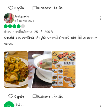
0
ถูกใจ
0
แสดงความคิดเห็น
Jeabpakka
8 สิงหาคม 2023
ช่วงราคาเฉลี่ยต่อคน:
251 ฿- 500 ฿
บ้านยี่สาร by เชฟตุ๊กตา สั่ง ปูนึ่ง ปลาหมึกผัดกะปิ รสชาติดี บรรยากาศ
สบายๆ
0
ถูกใจ
0
แสดงความคิดเห็น
ひよこ
ひ