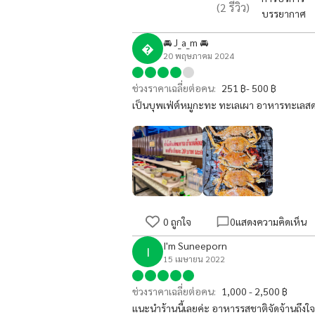
(
2
รีวิว)
บรรยากาศ
🚘 J_a_m 🚘

20 พฤษภาคม 2024
ช่วงราคาเฉลี่ยต่อคน:
251 ฿- 500 ฿
เป็นบุพเฟ่ต์หมูกะทะ ทะเลเผา อาหารทะเลสดให
0
ถูกใจ
0
แสดงความคิดเห็น
I'm Suneeporn
I
15 เมษายน 2022
ช่วงราคาเฉลี่ยต่อคน:
1,000 - 2,500 ฿
เเนะนำร้านนี้เลยค่ะ อาหารรสชาติจัดจ้านถึงใ