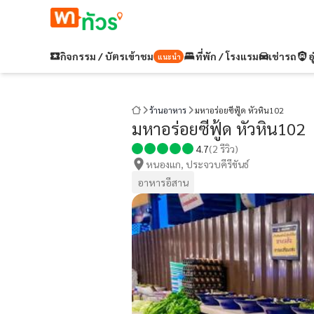
กิจกรรม / บัตรเข้าชม
ที่พัก / โรงแรม
เช่ารถ
อ
แนะนำ
ร้านอาหาร
มหาอร่อยซีฟู้ด หัวหิน102
มหาอร่อยซีฟู้ด หัวหิน102
4.7
(
2
รีวิว)
หนองแก, ประจวบคีรีขันธ์
อาหารอีสาน