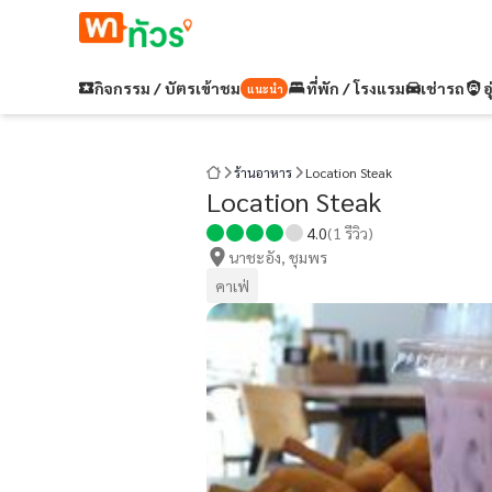
กิจกรรม / บัตรเข้าชม
ที่พัก / โรงแรม
เช่ารถ
อ
แนะนำ
ร้านอาหาร
Location Steak
Location Steak
4.0
(
1
รีวิว)
นาชะอัง, ชุมพร
คาเฟ่