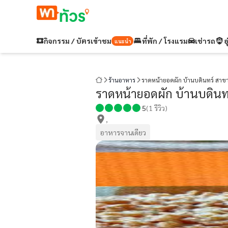
กิจกรรม / บัตรเข้าชม
ที่พัก / โรงแรม
เช่ารถ
อ
แนะนำ
ร้านอาหาร
ราดหน้ายอดผัก บ้านบดินทร์ สาขา
ราดหน้ายอดผัก บ้านบดินท
5
(
1
รีวิว)
,
อาหารจานเดียว