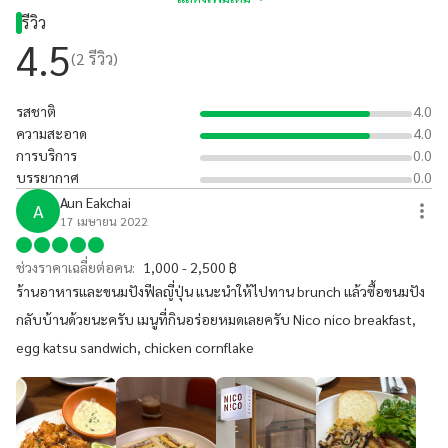
รีวิว
4.5
(
2
รีวิว)
รสชาติ
4.0
ความสะอาด
4.0
การบริการ
0.0
บรรยากาศ
0.0
Aun Eakchai
A
17 เมษายน 2022
ช่วงราคาเฉลี่ยต่อคน:
1,000 - 2,500 ฿
ร้านอาหารและขนมปังฟีลญี่ปุ่น แนะนำให้ไปทาน brunch แล้วซื้อขนมปัง
กลับบ้านด้วยนะครับ เมนูที่กินอร่อยหมดเลยครับ Nico nico breakfast,
egg katsu sandwich, chicken cornflake