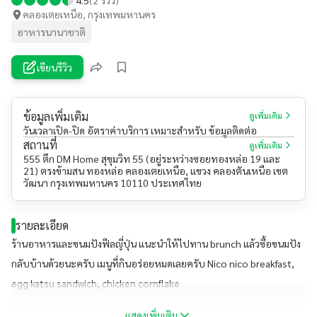
คลองเตยเหนือ, กรุงเทพมหานคร
อาหารนานาชาติ
เขียนรีวิว
ข้อมูลเพิ่มเติม
ดูเพิ่มเติม
วันเวลาเปิด-ปิด อัตราค่าบริการ เหมาะสำหรับ ข้อมูลติดต่อ
สถานที่
ดูเพิ่มเติม
555 ตึก DM Home สุขุมวิท 55 (อยู่ระหว่างซอยทองหล่อ 19 และ
21) ตรงข้ามสน ทองหล่อ คลองเตยเหนือ, แขวง คลองตันเหนือ เขต
วัฒนา กรุงเทพมหานคร 10110 ประเทศไทย
รายละเอียด
ร้านอาหารและขนมปังฟีลญี่ปุ่น แนะนำให้ไปทาน brunch แล้วซื้อขนมปัง
กลับบ้านด้วยนะครับ เมนูที่กินอร่อยหมดเลยครับ Nico nico breakfast,
egg katsu sandwich, chicken cornflake
แสดงเพิ่มเติม