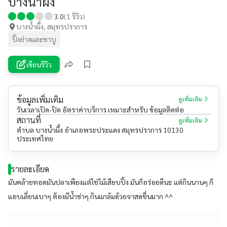
บางน้ำผึ้ง
3.0
(
1
รีวิว)
บางน้ำผึ้ง, สมุทรปราการ
ปิ้งย่างและชาบู
เขียนรีวิว
ข้อมูลเพิ่มเติม
ดูเพิ่มเติม
วันเวลาเปิด-ปิด อัตราค่าบริการ เหมาะสำหรับ ข้อมูลติดต่อ
สถานที่
ดูเพิ่มเติม
ตำบล บางน้ำผึ้ง อำเภอพระประแดง สมุทรปราการ 10130
ประเทศไทย
รายละเอียด
มันคล้ายทอดมันปลาเพียงแต่ใช่ไม้เสียบปิ้ง มันก็อร่อยดีนะ แต่กินนานๆ ก็
แอบเลี่ยนเบาๆ ต้องมีน้ำซ่าๆ กินแกล้มด้วยจาสดชื่นมาก ^^