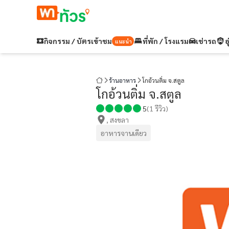
กิจกรรม / บัตรเข้าชม
ที่พัก / โรงแรม
เช่ารถ
อ
แนะนำ
ร้านอาหาร
โกอ้วนติ่ม จ.สตูล
โกอ้วนติ่ม จ.สตูล
5
(
1
รีวิว)
, สงขลา
อาหารจานเดียว