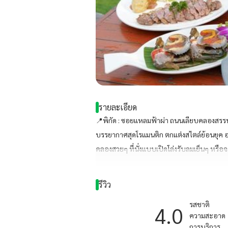
รายละเอียด
📍พิกัด : ซอยเเหลมฟ้าผ่า ถนนเลียบคลองสรร
บรรยากาศสุดโรแมนติก ตกแต่งสไตล์ย้อนยุค อารม
คลองสวยๆ ที่นั่งแบบเปิดโล่งรับลมเย็นๆ หรื
ลูกค้าได้ทานอาหารพร้อมชมบ้านสวยๆ มีของส
เลี้ยง จัดงานแต่งงาน จัดงานวันเกิด งานเลี้ยงรุ่
รีวิว
รสชาติ
4.0
ความสะอาด
การบริการ