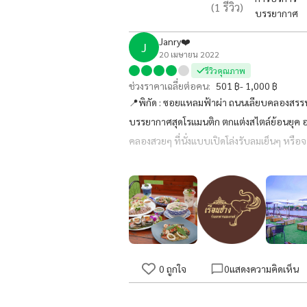
(
1
รีวิว)
บรรยากาศ
Janry❤️
J
20 เมษายน 2022
รีวิวคุณภาพ
ช่วงราคาเฉลี่ยต่อคน:
501 ฿- 1,000 ฿
📍พิกัด : ซอยเเหลมฟ้าผ่า ถนนเลียบคลองสรร
บรรยากาศสุดโรแมนติก ตกแต่งสไตล์ย้อนยุค อารม
คลองสวยๆ ที่นั่งแบบเปิดโล่งรับลมเย็นๆ หรื
ลูกค้าได้ทานอาหารพร้อมชมบ้านสวยๆ มีของส
เลี้ยง จัดงานแต่งงาน จัดงานวันเกิด งานเลี้ยงรุ่
0
ถูกใจ
0
แสดงความคิดเห็น