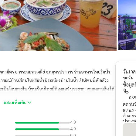
วันเวล
พสามิตร อ.พระสมุทรเจดีย์ จ.สมุทรปราการ ร้านอาหารไทยริมน้ำ
ทุกวัน
ณ์บ้านเรือนไทยริมน้ำ มีระเบียงบ้านริมน้ำ เป็นโซนนั่งชิลล์วิว
ข้อมูล
อจะเป็นโซนภายใน บ้านเรือนไทยมีห้องแอร์ บรรยากาศสุดคลาสสิค ให้
ะสมไทยโบราณและมุมให้ถ่ายรูปมากมาย ทางร้านยังมีบริการรับจัด
065
แสดงเพิ่มเติม
สถานที
น งานเลี้ยงบริษัท มีทั้งแบบเหมาร้าน
82 ม.
อำเภอพ
ประเท
4.0
4.0
0.0