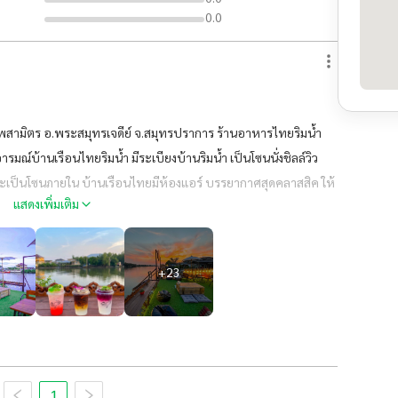
0.0
พสามิตร อ.พระสมุทรเจดีย์ จ.สมุทรปราการ ร้านอาหารไทยริมน้ำ
ณ์บ้านเรือนไทยริมน้ำ มีระเบียงบ้านริมน้ำ เป็นโซนนั่งชิลล์วิว
อจะเป็นโซนภายใน บ้านเรือนไทยมีห้องแอร์ บรรยากาศสุดคลาสสิค ให้
แสดงเพิ่มเติม
ะสมไทยโบราณและมุมให้ถ่ายรูปมากมาย ทางร้านยังมีบริการรับจัด
น งานเลี้ยงบริษัท มีทั้งแบบเหมาร้าน
+
23
1