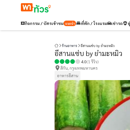
กิจกรรม / บัตรเข้าชม
ที่พัก / โรงแรม
เช่ารถ
อ
แนะนำ
ร้านอาหาร
อีสานแซ่บ by ยำมะหมิว
อีสานแซ่บ by ยำมะหมิว
4.0
(
1
รีวิว)
สีกัน, กรุงเทพมหานคร
อาหารอีสาน