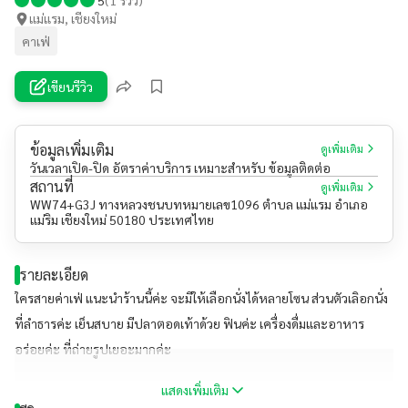
แม่แรม, เชียงใหม่
คาเฟ่
เขียนรีวิว
ข้อมูลเพิ่มเติม
ดูเพิ่มเติม
วันเวลาเปิด-ปิด อัตราค่าบริการ เหมาะสำหรับ ข้อมูลติดต่อ
สถานที่
ดูเพิ่มเติม
WW74+G3J ทางหลวงชนบทหมายเลข1096 ตำบล แม่แรม อำเภอ
แม่ริม เชียงใหม่ 50180 ประเทศไทย
รายละเอียด
ใครสายค่าเฟ่ แนะนำร้านนี้ค่ะ จะมีให้เลือกนั่งได้หลายโซน ส่วนตัวเลิอกนั่ง
ที่ลำธารค่ะ เย็นสบาย มีปลาตอดเท้าด้วย ฟินค่ะ เครื่องดื่มและอาหาร
อร่อยค่ะ ที่ถ่ายรูปเยอะมากค่ะ
แสดงเพิ่มเติม