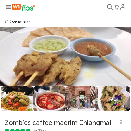
ร้านอาหาร
1+
Zombies caffee maerim Chiangmai
5
(
1
รีวิว)