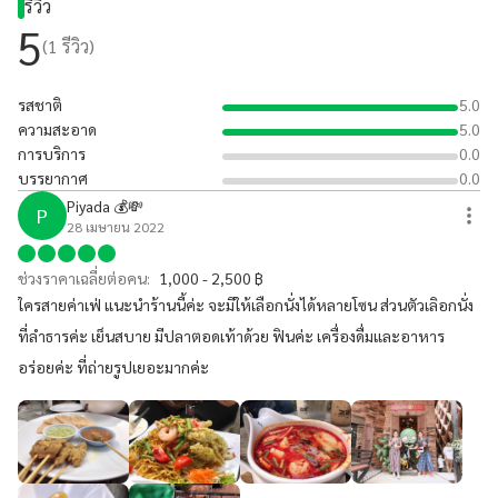
รีวิว
5
(
1
รีวิว)
รสชาติ
5.0
ความสะอาด
5.0
การบริการ
0.0
บรรยากาศ
0.0
Piyada 💰💸
P
28 เมษายน 2022
ช่วงราคาเฉลี่ยต่อคน:
1,000 - 2,500 ฿
ใครสายค่าเฟ่ แนะนำร้านนี้ค่ะ จะมีให้เลือกนั่งได้หลายโซน ส่วนตัวเลิอกนั่ง
ที่ลำธารค่ะ เย็นสบาย มีปลาตอดเท้าด้วย ฟินค่ะ เครื่องดื่มและอาหาร
อร่อยค่ะ ที่ถ่ายรูปเยอะมากค่ะ