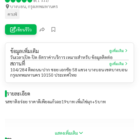
บางบอน, กรุงเทพมหานคร
คาเฟ่
เขียนรีวิว
ข้อมูลเพิ่มเติม
ดูเพิ่มเติม
วันเวลาเปิด-ปิด อัตราค่าบริการ เหมาะสำหรับ ข้อมูลติดต่อ
สถานที่
ดูเพิ่มเติม
104/284 ติดถนน ปาก ซอย เอกชัย 58 แขวง บางบอน เขตบางบอน
กรุงเทพมหานคร 10150 ประเทศไทย
รายละเอียด
รสชาติอร่อย ราคาดีเพียงแก้วละ19บาท เพิ่มไข่มุก+5บาท
แสดงเพิ่มเติม