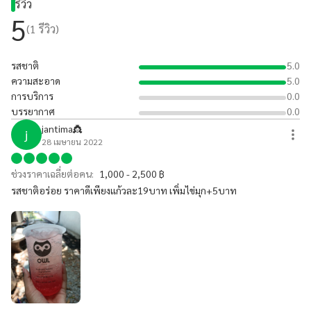
รีวิว
5
(
1
รีวิว)
รสชาติ
5.0
ความสะอาด
5.0
การบริการ
0.0
บรรยากาศ
0.0
jantima👸
j
28 เมษายน 2022
ช่วงราคาเฉลี่ยต่อคน:
1,000 - 2,500 ฿
รสชาติอร่อย ราคาดีเพียงแก้วละ19บาท เพิ่มไข่มุก+5บาท