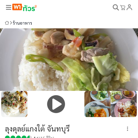
ร้านอาหาร
11+
ลุงดุลย์แกงใต้ จันทบุรี
4.6
(
15
รีวิว)