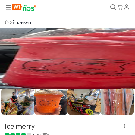
ร้านอาหาร
1+
Ice merry
4.0
(
1
รีวิว)