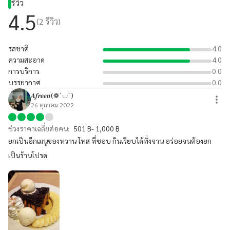
รีวิว
4.5
(
2
รีวิว)
รสชาติ
4.0
ความสะอาด
4.0
การบริการ
0.0
บรรยากาศ
0.0
𝑨𝒇𝒓𝒆𝒆𝒏(❁´◡`)
26 ตุลาคม 2022
ช่วงราคาเฉลี่ยต่อคน:
501 ฿- 1,000 ฿
ยกเป็นอีกเมนูของหวาน โทส ที่ชอบ กินเรียบได้ทั่งจาน อร่อยจนต้องยก
เป็นร้านโปรด