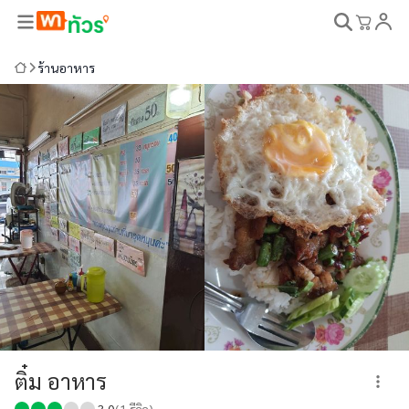
ร้านอาหาร
ติ๋ม อาหาร
3.0
(
1
รีวิว)