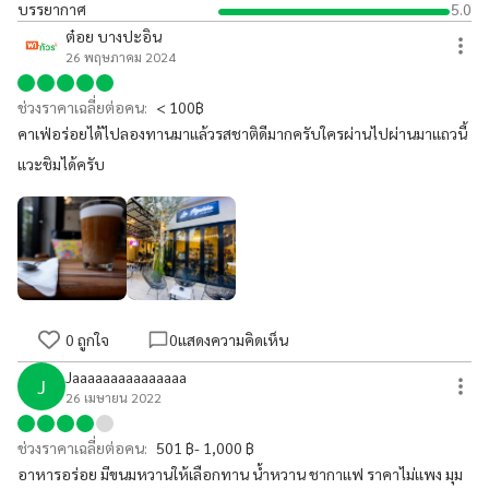
บรรยากาศ
5.0
ต๋อย บางปะอิน
26 พฤษภาคม 2024
ช่วงราคาเฉลี่ยต่อคน:
< 100฿
คาเฟ่อร่อยได้ไปลองทานมาแล้วรสชาติดีมากครับใครผ่านไปผ่านมาแถวนี้
แวะชิมได้ครับ
0
ถูกใจ
0
แสดงความคิดเห็น
Jaaaaaaaaaaaaaaa
J
26 เมษายน 2022
ช่วงราคาเฉลี่ยต่อคน:
501 ฿- 1,000 ฿
อาหารอร่อย มีขนมหวานให้เลือกทาน น้ำหวาน ชากาเเฟ ราคาไม่เเพง มุม