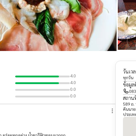
วันเวล
4.0
ทุกวัน
4.0
ข้อมูล
0.0
083
0.0
สถานที
589 ถ.
คันนาย
ประเท
บราคา อร่อยทุกอย่าง น้ำชารีฟิวชอบมากกก