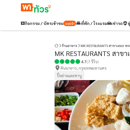
กิจกรรม / บัตรเข้าชม
ที่พัก / โรงแรม
เช่ารถ
อ
แนะนำ
ร้านอาหาร
MK RESTAURANTS สาขาเดอะ พ
MK RESTAURANTS สาขา
4.7
(
7
รีวิว)
คันนายาว, กรุงเทพมหานคร
ปิ้งย่างและชาบู