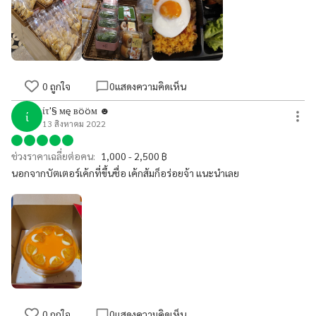
0
ถูกใจ
0
แสดงความคิดเห็น
ίτ'§ мę вööм ☻
ί
13 สิงหาคม 2022
ช่วงราคาเฉลี่ยต่อคน:
1,000 - 2,500 ฿
นอกจากบัตเตอร์เค้กที่ขึ้นชื่อ เค้กส้มก็อร่อยจ้า แนะนำเลย
0
ถูกใจ
0
แสดงความคิดเห็น