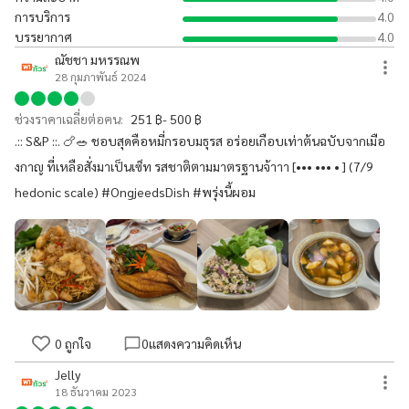
การบริการ
4.0
บรรยากาศ
4.0
ณัชชา มหรรณพ
28 กุมภาพันธ์ 2024
ช่วงราคาเฉลี่ยต่อคน:
251 ฿- 500 ฿
.:: S&P ::. 🍗🥗 ชอบสุดคือหมี่กรอบมธุรส อร่อยเกือบเท่าต้นฉบับจากเมือ
งกาญ ที่เหลือสั่งมาเป็นเซ็ท รสชาติตามมาตรฐานจ้าาา [••• ••• • ] (7/9
hedonic scale) #OngjeedsDish #พรุ่งนี้ผอม
0
ถูกใจ
0
แสดงความคิดเห็น
Jelly
18 ธันวาคม 2023