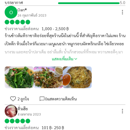
บรรยากาศ
5.0
Oan®️
O
26 กุมภาพันธ์ 2023
ช่วงราคาเฉลี่ยต่อคน:
1,000 - 2,500 ฿
ร้านข้าวต้มทีราชาติอร่อยที่สุดร้านนึงในย่านนี้ ที่สำคัญคือราคาไม่แพง ร้าน
เปิดดึก หิวเมื่อไหร่ก็แวะมา เมนูแนะนำ หมูกรอบผัดพริกเกลือ ไข่เจียวหอย
นางรม และคะน้าปลาเค็ม อย่าลืมสั่ง น้ำเก็กฮวยแท้ที่หอม หวานพอดีๆ มา
แสดงเพิ่มเติม
ทานด้วยกันนะคะ❤️
2
ถูกใจ
0
แสดงความคิดเห็น
ตั่วเฮีย
4 เมษายน 2023
ช่วงราคาเฉลี่ยต่อคน:
101 ฿- 250 ฿