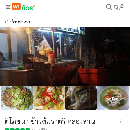
ร้านอาหาร
6+
ตี๋โภชนา ข้าวต้มราตรี คลองสาน
4.8
(
4
รีวิว)