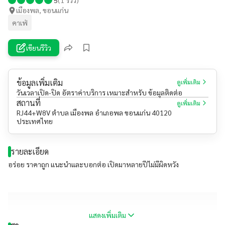
เมืองพล, ขอนแก่น
คาเฟ่
เขียนรีวิว
ข้อมูลเพิ่มเติม
ดูเพิ่มเติม
วันเวลาเปิด-ปิด อัตราค่าบริการ เหมาะสำหรับ ข้อมูลติดต่อ
สถานที่
ดูเพิ่มเติม
RJ44+W8V ตำบล เมืองพล อำเภอพล ขอนแก่น 40120
ประเทศไทย
รายละเอียด
อร่อย ราคาถูก แนะนำและบอกต่อ เปิดมาหลายปีไม่มีผิดหวัง
แสดงเพิ่มเติม