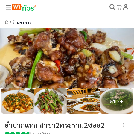
ร้านอาหาร
12+
ยำปากแหก สาขา2พระราม2ซอย2
4.5
(
4
รีวิว)