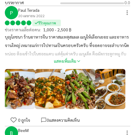
บรรยากาศ
0.0
Paul Terada
P
20 เมษายน 2022
รีวิวคุณภาพ
ช่วงราคาเฉลี่ยต่อคน:
1,000 - 2,500 ฿
บุญโภชนา ร้านอาหารจีน ราคาสมเหตุสมผล เมนูให้เลือกเยอะ และอาหาร
จานใหญ่ เหมาะแก่การไปทานเป็นครอบครัวครับ ที่จอดอาจจะลำบากนิด
หน่อย ต้องเข้าไปในซอยแคบ แต่คุ้มค่าครับ เมนูเด็ด คือผัดกระดูกหมู กับ
แสดงเพิ่มเติม
ผัดเต้าหู้ และ hot and sour soup ก็ถูกปากครับ
0
ถูกใจ
0
แสดงความคิดเห็น
BeeM
B