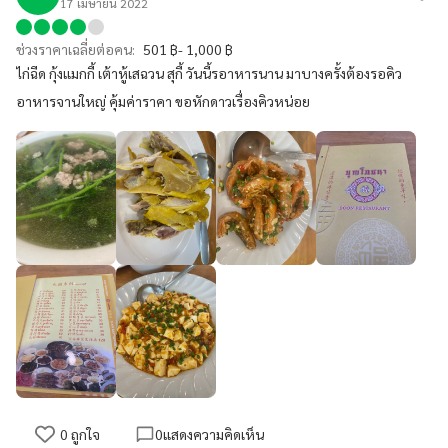
17 เมษายน 2022
ช่วงราคาเฉลี่ยต่อคน:
501 ฿- 1,000 ฿
ไก่ฉีด กุ้งแมกกี้ เต้าหู้เสฉวน สุกี้ วันนี้รอาหารนาน มาบางครั้งต้องรอคิว
อาหารจานใหญ่ คุ้มค่าราคา ขอหักดาวเรื่องคิวหน่อย
0
ถูกใจ
0
แสดงความคิดเห็น