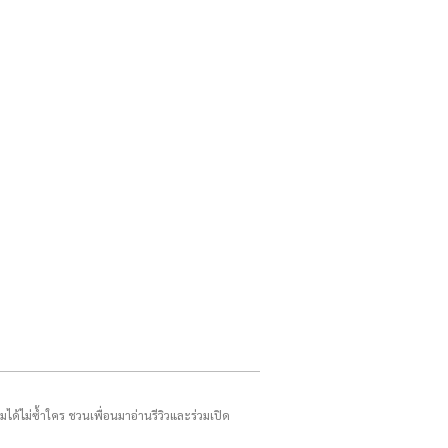
รมได้ไม่ซ้ำใคร ชวนเพื่อนมาอ่านรีวิวและร่วมเปิด