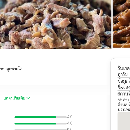
วันเวล
ช ราคาถูกชามโต
ทุกวัน
ข้อมูล
084
สถานที
แสดงเพิ่มเติม
5H9H+5
ตำบล ท
ประเท
4.0
4.0
0.0