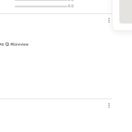
0.0
คะ 😋 #bireview