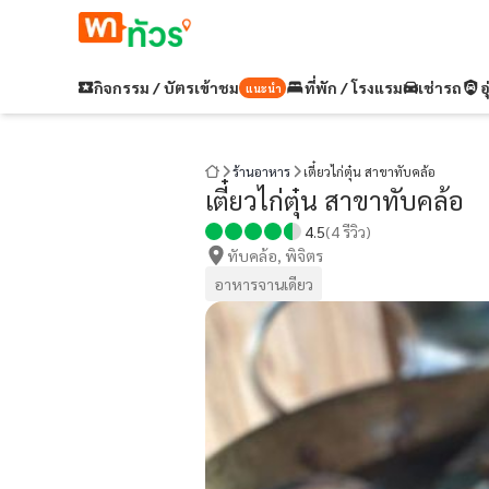
กิจกรรม / บัตรเข้าชม
ที่พัก / โรงแรม
เช่ารถ
อ
แนะนำ
ร้านอาหาร
เตี๋ยวไก่ตุ๋น สาขาทับคล้อ
เตี๋ยวไก่ตุ๋น สาขาทับคล้อ
4.5
(
4
รีวิว)
ทับคล้อ, พิจิตร
อาหารจานเดียว