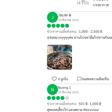
(
4
รีวิว)
บรรยากาศ
JINJIN 🐧
J
30 มีนาคม 2022
ช่วงราคาเฉลี่ยต่อคน:
1,000 - 2,500 ฿
อร่อยมากๆๆๆๆค่ะ ผ่านไปอย่าลืมไปทานกันน
0
ถูกใจ
0
แสดงความคิดเห็น
Nueng 1
N
30 มีนาคม 2022
ช่วงราคาเฉลี่ยต่อคน:
501 ฿- 1,000 ฿
สุดยอดเตี๋ยวไก่ แดนสยาม #bireview