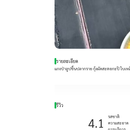
รายละเอียด
แกงป่าลูปชิ้นปลากราย กุ้งผัดสะตอกะปิ ใบเหล
รีวิว
รสชาติ
4.1
ความสะอาด
การบริการ