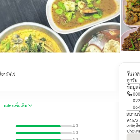
วันเวล
ียงผัดไข่
ทุกวัน
ข้อมูล
080
022
แสดงเพิ่มเติม
064
สถานที
945/2 
4.0
เขตดุส
ประเท
4.0
4.0