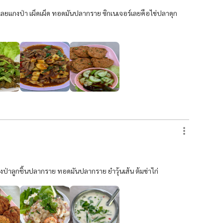
ลยแกงป่า เผ็ดเผ็ด ทอดมันปลากราย ซิกเนเจอร์เลยคือไข่ปลาดุก
ป่าลูกชิ้นปลากราย ทอดมันปลากราย ยำวุ้นเส้น ต้มข่าไก่