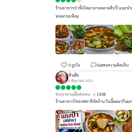
ร้านอาหารป่าที่เปิดมานานหลายสิบปี แนะนำเ
ทอดกระเทียม
0
ถูกใจ
0
แสดงความคิดเห็น
ตั่วเฮีย
6 มิถุนายน 2023
ช่วงราคาเฉลี่ยต่อคน:
< 100฿
ร้านอาหารไทยรสชาติจัดจ้าน วันนี้ผมมากินแกง