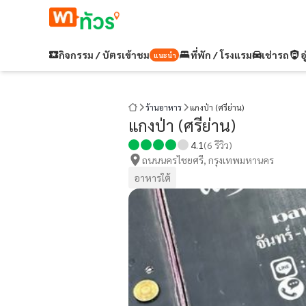
กิจกรรม / บัตรเข้าชม
ที่พัก / โรงแรม
เช่ารถ
อ
แนะนำ
ร้านอาหาร
แกงป่า (ศรีย่าน)
แกงป่า (ศรีย่าน)
4.1
(
6
รีวิว)
ถนนนครไชยศรี, กรุงเทพมหานคร
อาหารใต้