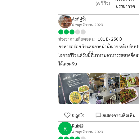
(
6
รีวิว)
บรรยากาศ
Aof จู๋ซิ่ง
6 พฤศจิกายน 2023
ช่วงราคาเฉลี่ยต่อคน:
101 ฿- 250 ฿
อาหารอร่อย ร้านสะอาดน่านั่งมาก หลังปรับปรุง
โอกาสรีวิว แต่วันนี้ที่มาทานอาหารรสชาดจืด
ได้เลยครับ
0
ถูกใจ
0
แสดงความคิดเห็น
Ruk😷
R
4 พฤศจิกายน 2023