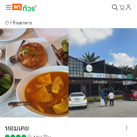
ร้านอาหาร
หอมเคย
4.0
(
1
รีวิว)