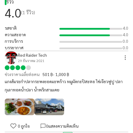
รีวิว
4.0
(
1
รีวิว)
รสชาติ
4.0
ความสะอาด
4.0
การบริการ
0.0
บรรยากาศ
0.0
Red Raider Tech
29 ธันวาคม 2021
ช่วงราคาเฉลี่ยต่อคน:
501 ฿- 1,000 ฿
แกงส้มระกำปลากระพงยอดมะพร้าว หมูผัดกะปิสะตอ ไข่เจียวฟูปู ปลา
กุเลาทอดน้ำปลา น้ำพริกสามเคย
0
ถูกใจ
0
แสดงความคิดเห็น