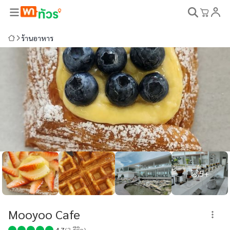
ร้านอาหาร
5+
Mooyoo Cafe
4.7
(
3
รีวิว)