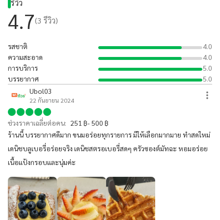
รีวิว
4.7
(
3
รีวิว)
รสชาติ
4.0
ความสะอาด
4.0
การบริการ
5.0
บรรยากาศ
5.0
Ubol03
22 กันยายน 2024
ช่วงราคาเฉลี่ยต่อคน:
251 ฿- 500 ฿
ร้านนี้ บรรยากาศดีมาก ขนมอร่อยทุกรายการ มีให้เลือกมากมาย ทำสดใหม่
เดนิชบลูเบอรี่อร่อยจริง เดนิชสตรอเบอรี่สดๆ ครัวซองต์มัทฉะ หอมอร่อย
เนื้อแป้งกรอบและนุ่มค่ะ