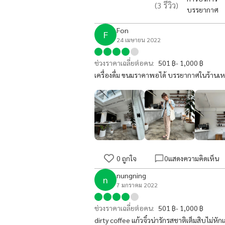
(
3
รีวิว)
บรรยากาศ
Fon
F
24 เมษายน 2022
ช่วงราคาเฉลี่ยต่อคน:
501 ฿- 1,000 ฿
เครื่องดื่ม ขนมราคาพอได้ บรรยากาศในร้านเหม
0
ถูกใจ
0
แสดงความคิดเห็น
nungning
n
7 มกราคม 2022
ช่วงราคาเฉลี่ยต่อคน:
501 ฿- 1,000 ฿
dirty coffee แก้วจิ๋วน่ารักรสชาติเต็มสิบไม่ห