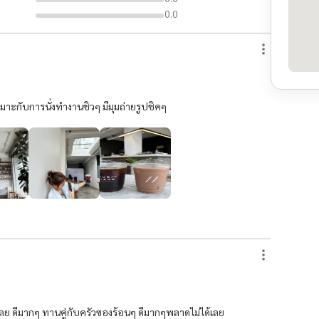
0.0
าะกับการนั่งทำงานชิวๆ มีมุมถ่ายรูปชิคๆ
ักเลย ดีมากๆ ทานคู่กับครัวซองร้อนๆ ดีมากๆพลาดไม่ได้เลย