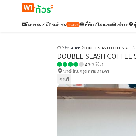
กิจกรรม / บัตรเข้าชม
ที่พัก / โรงแรม
เช่ารถ
อ
แนะนำ
ร้านอาหาร
DOUBLE SLASH COFFEE SPACE (R
DOUBLE SLASH COFFEE S
4.3
(
3
รีวิว)
บางยี่ขัน, กรุงเทพมหานคร
คาเฟ่