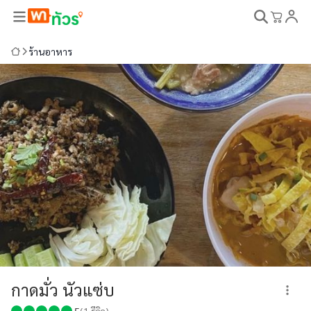
ร้านอาหาร
กาดมั่ว นัวแซ่บ
5
(
1
รีวิว)