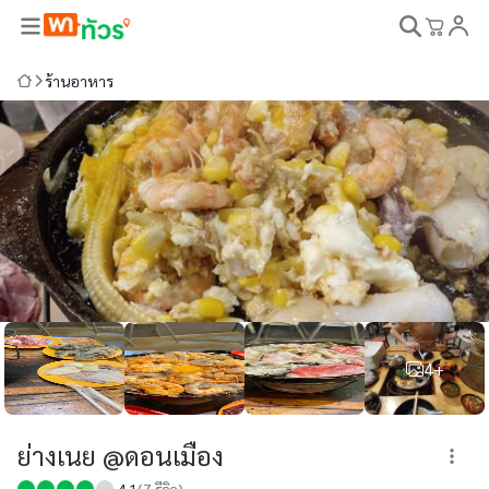
ร้านอาหาร
4+
ย่างเนย @ดอนเมือง
4.1
(
7
รีวิว)