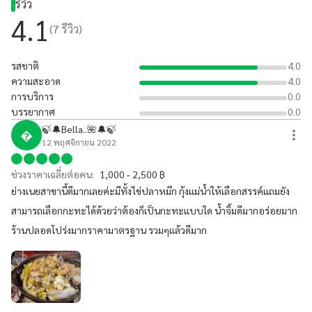
รีวิว
4.1
(
7
รีวิว)
รสชาติ
4.0
ความสะอาด
4.0
การบริการ
0.0
บรรยากาศ
0.0
🍃🔔Bella..🌺🔔🍃

12 พฤศจิกายน 2022
ช่วงราคาเฉลี่ยต่อคน:
1,000 - 2,500 ฿
ย่างเนยสาขานี้ดีมากเลยค่ะมีทั้งไข่ปลาหมึก กุ้งแม่น้ำให้เลือกสรรค์แถมยัง
สามารถเลือกกะทะได้ด้วยว่าต้องก็เป็นกะทะแบบใด น้ำจิ้มดีมากอร่อยมาก
ร้านปลอดโปร่งมากราคามาตรฐาน รวมๆแล้วดีมาก