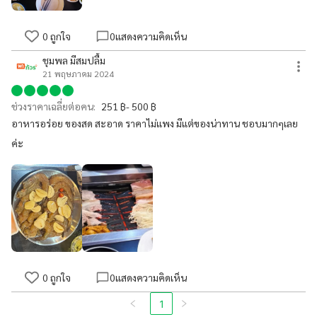
0
ถูกใจ
0
แสดงความคิดเห็น
ชุมพล มีสมปลื้ม
21 พฤษภาคม 2024
ช่วงราคาเฉลี่ยต่อคน:
251 ฿- 500 ฿
อาหารอร่อย ของสด สะอาด ราคาไม่แพง มีแต่ของน่าทาน ชอบมากๆเลย
ค่ะ
0
ถูกใจ
0
แสดงความคิดเห็น
1