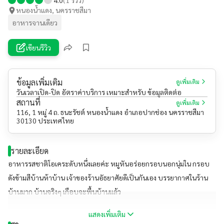
หนองน้ำแดง, นครราชสีมา
อาหารจานเดียว
เขียนรีวิว
ข้อมูลเพิ่มเติม
ดูเพิ่มเติม
วันเวลาเปิด-ปิด อัตราค่าบริการ เหมาะสำหรับ ข้อมูลติดต่อ
สถานที่
ดูเพิ่มเติม
116, 1 หมู่ 4 ถ. ธนะรัชต์ หนองน้ำแดง อำเภอปากช่อง นครราชสีมา
30130 ประเทศไทย
รายละเอียด
อาหารรสชาติโอเคระดับหนึ่งเลยค่ะ หมูหันอร่อยกรอบนอกนุ่มใน กรอบ
ดังข้ามสีบ้านห้าบ้าน เจ้าของร้านอัธยาศัยดีเป็นกันเอง​ บรรยากาศในร้าน
บ้านมาก บ้านจริงๆ​ เกือบจะพื้นบ้านแล้ว
แสดงเพิ่มเติม