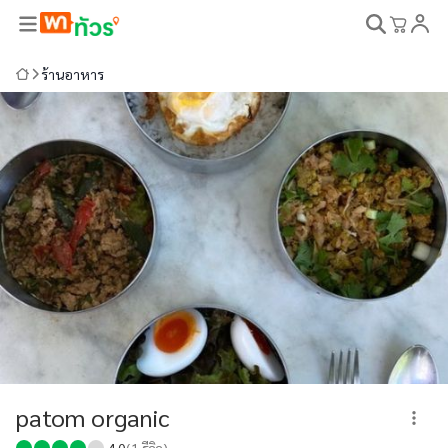
ร้านอาหาร
patom organic
4.0
(
1
รีวิว)