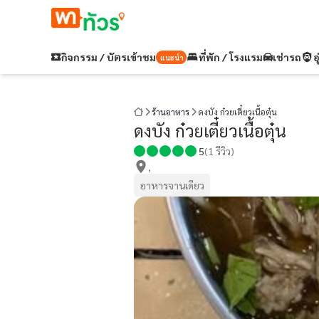
กิจกรรม / บัตรเข้าชม
ที่พัก / โรงแรม
เช่ารถ
อ
แนะนำ
ร้านอาหาร
ดงบัง ก๋วยเตี๋ยวเนื้อตุ๋น
ดงบัง ก๋วยเตี๋ยวเนื้อตุ๋น
5
(
1
รีวิว)
,
อาหารจานเดียว