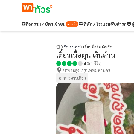
กิจกรรม / บัตรเข้าชม
ที่พัก / โรงแรม
เช่ารถ
อ
แนะนำ
ร้านอาหาร
เตี๋ยวเนื้อตุ๋น เงินล้าน
เตี๋ยวเนื้อตุ๋น เงินล้าน
4.0
(
1
รีวิว)
สะพานสูง, กรุงเทพมหานคร
อาหารจานเดียว