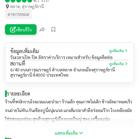
ตลาด, สุราษฎร์ธานี
อาหารทะเล
เขียนรีวิว
ข้อมูลเพิ่มเติม
ดูเพิ่มเติม
วันเวลาเปิด-ปิด อัตราค่าบริการ เหมาะสำหรับ ข้อมูลติดต่อ
สถานที่
ดูเพิ่มเติม
6/40 ถนนการุณราษฎร์ ตำบลตลาด อำเภอเมืองสุราษฎร์ธานี
สุราษฎร์ธานี 84000 ประเทศไทย
รายละเอียด
ร้านที่พนักงานโรงแรมแนะนำมา ร้านเล็ก คุณภาพไม่เล็ก ข้าวผัดมาหมดเร็ว
จนถ่ายไม่ทัน กันเชียงปูนึ่งนุ่มนวล แกงส้มปลาสำลีอร่อยมว๊าก ใบเหลียงผัด
ไข่รสกลมกล่อม สุดท้ายสุราฏร์เมืองหอยใหญ่ สดๆ เครื่องแน่น
แสดงเพิ่มเติม