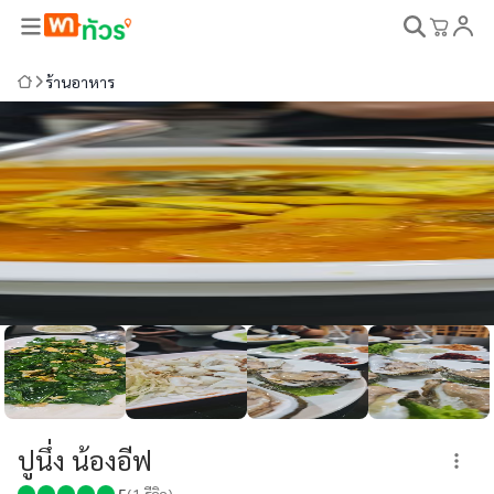
ร้านอาหาร
ปูนึ่ง น้องอีฟ
5
(
1
รีวิว)