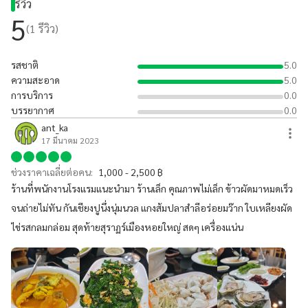
รีวิว
5
(
1
รีวิว)
รสชาติ
5.0
ความสะอาด
5.0
การบริการ
0.0
บรรยากาศ
0.0
ant_ka
17 มีนาคม 2023
ช่วงราคาเฉลี่ยต่อคน:
1,000 - 2,500 ฿
ร้านที่พนักงานโรงแรมแนะนำมา ร้านเล็ก คุณภาพไม่เล็ก ข้าวผัดมาหมดเร็ว
จนถ่ายไม่ทัน กันเชียงปูนึ่งนุ่มนวล แกงส้มปลาสำลีอร่อยมว๊าก ใบเหลียงผัด
ไข่รสกลมกล่อม สุดท้ายสุราฏร์เมืองหอยใหญ่ สดๆ เครื่องแน่น