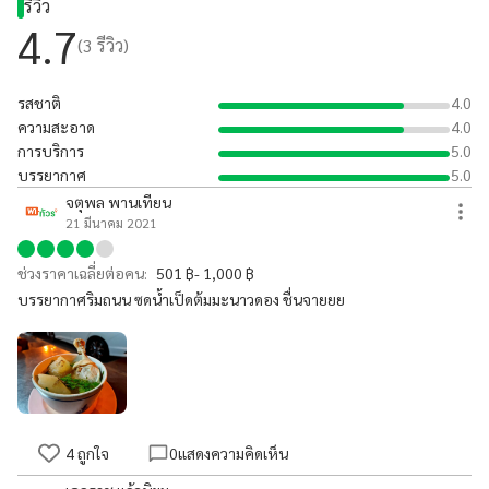
รีวิว
4.7
(
3
รีวิว)
รสชาติ
4.0
ความสะอาด
4.0
การบริการ
5.0
บรรยากาศ
5.0
จตุพล พานเทียน
21 มีนาคม 2021
ช่วงราคาเฉลี่ยต่อคน:
501 ฿- 1,000 ฿
บรรยากาศริมถนน ซดน้ำเป็ดต้มมะนาวดอง ชื่นจายยย
4
ถูกใจ
0
แสดงความคิดเห็น