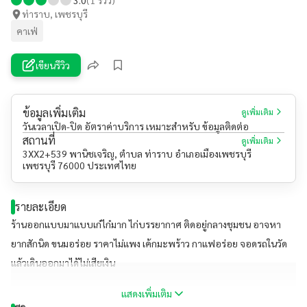
ท่าราบ, เพชรบุรี
คาเฟ่
เขียนรีวิว
ข้อมูลเพิ่มเติม
ดูเพิ่มเติม
วันเวลาเปิด-ปิด อัตราค่าบริการ เหมาะสำหรับ ข้อมูลติดต่อ
สถานที่
ดูเพิ่มเติม
3XX2+539 พานิชเจริญ, ตำบล ท่าราบ อำเภอเมืองเพชรบุรี
เพชรบุรี 76000 ประเทศไทย
รายละเอียด
ร้านออกแบบมาแบบเก๋ไก๋มาก ไก่บรรยากาศ ติดอยู่กลางชุมชน อาจหา
ยากสักนิด ขนมอร่อย ราคาไม่แพง เค้กมะพร้าว กาแฟอร่อย จอดรถในวัด
แล้วเดินออกมาได้ไม่เสียเงิน
แสดงเพิ่มเติม