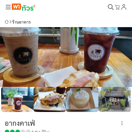
ร้านอาหาร
1+
อากงคาเฟ่
3.0
(
1
รีวิว)