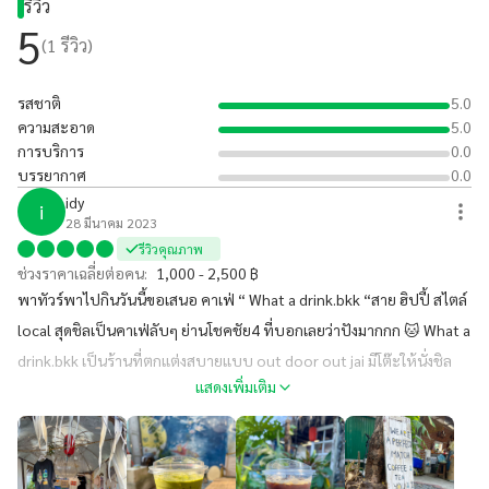
รีวิว
ดื่มซึ่งมีหลากหลายมากและที่สำคัญเลยเลือกเมล็ดกาแฟที่ชอบได้ตามใจ
5
(
1
รีวิว)
ตามสั่งได้เลย ⚓️เอาใจคนย่านโชคชัย 4สุดๆไปเล้ยยย
รสชาติ
5.0
ความสะอาด
5.0
การบริการ
0.0
บรรยากาศ
0.0
idy
i
28 มีนาคม 2023
รีวิวคุณภาพ
ช่วงราคาเฉลี่ยต่อคน:
1,000 - 2,500 ฿
พาทัวร์พาไปกินวันนี้ขอเสนอ คาเฟ่ “ What a drink.bkk “สาย ฮิปปี้ สไตล์
local สุดชิลเป็นคาเฟ่ลับๆ ย่านโชคชัย4 ที่บอกเลยว่าปังมากกก 🐱 What a
drink.bkk เป็นร้านที่ตกแต่งสบายแบบ out door out jai มีโต๊ะให้นั่งชิล
แสดงเพิ่มเติม
แบบหลายมุมมากเลือกจัดสรรได้เลย พร้อมสไตล์ตกแต่งที่อาจจะมี
gimmick เล็กๆฟิลบีช ฟิลทะเลหน่อยๆด้วย เมนูของเขาจะเน้นไปทางเครื่อง
ดื่มซึ่งมีหลากหลายมากและที่สำคัญเลยเลือกเมล็ดกาแฟที่ชอบได้ตามใจ
ตามสั่งได้เลย ⚓️เอาใจคนย่านโชคชัย 4สุดๆไปเล้ยยย