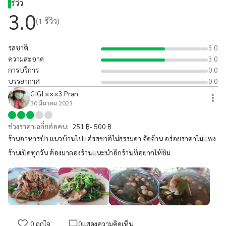
รีวิว
3.0
(
1
รีวิว)
รสชาติ
3.0
ความสะอาด
3.0
การบริการ
0.0
บรรยากาศ
0.0
GIGI ×××3 Pran
30 มีนาคม 2023
ช่วงราคาเฉลี่ยต่อคน:
251 ฿- 500 ฿
ร้านอาหารป่า แนวบ้านไปแต่รสชาติไม่ธรรมดา จัดจ้าน อร่อยราคาไม่แพง
ร้านเปิดทุกวัน ต้องมาลองร้านแนะนำอีกร้านที่อยากให้ชิม
0
ถูกใจ
0
แสดงความคิดเห็น