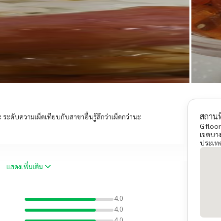
สถานที
ะ ระดับความเผ็ดเทียบกับสาขาอื่นรู้สึกว่าเผ็ดกว่านะ
G floo
เขตบา
ประเท
แสดงเพิ่มเติม
4.0
4.0
4.0