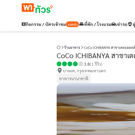
กิจกรรม / บัตรเข้าชม
ที่พัก / โรงแรม
เช่ารถ
อ
แนะนำ
ร้านอาหาร
CoCo ICHIBANYA สาขาเดอะมอลล
CoCo ICHIBANYA สาขาเด
3.8
(
1
รีวิว)
บางแค, กรุงเทพมหานคร
อาหารนานาชาติ