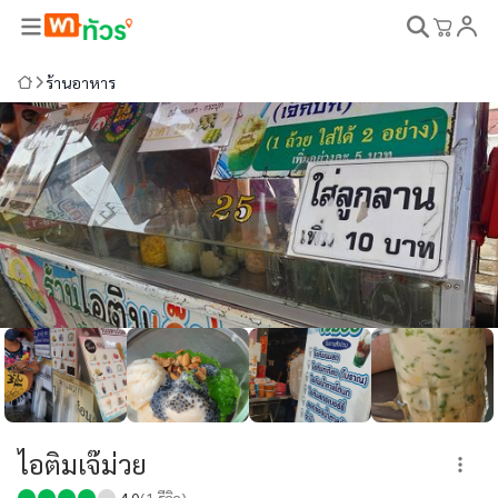
ร้านอาหาร
ไอติมเจ๊ม่วย
4.0
(
1
รีวิว)