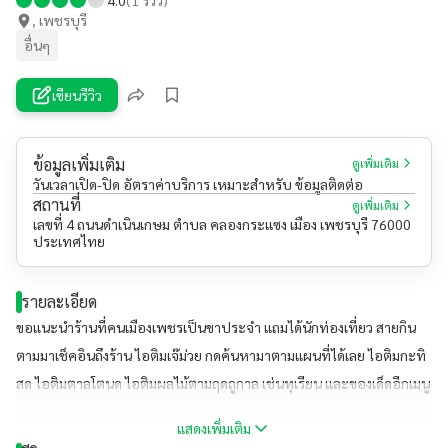
, เพชรบุรี
อื่นๆ
เขียนรีวิว
ข้อมูลเพิ่มเติม
ดูเพิ่มเติม
วันเวลาเปิด-ปิด อัตราค่าบริการ เหมาะสำหรับ ข้อมูลติดต่อ
สถานที่
ดูเพิ่มเติม
เลขที่ 4 ถนนดำเนินเกษม ตำบล คลองกระแซง เมือง เพชรบุรี 76000
ประเทศไทย
รายละเอียด
ขอเเนะนำร้านที่คนเมืองเพชรเป็นขาประจำ แถมได้นักท่องเที่ยว สายกิน
ตามมาเช็คอินถึงร้าน ไอติมเจ๊ม่วย กดค้นหามาตามแผนที่ได้เลย ไอติมกะทิ
สด ไอติมตาลโตนด ไอติมผลไม้ตามฤดถูกาล เช่นทุเรียน และของเด็ดอีกเมนู
คือ ลอดช่องน้ำตาลโตนด รับรองไม่ผิดหวังค่ะ
แสดงเพิ่มเติม