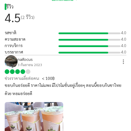
รีวิว
4.5
(
2
รีวิว)
รสชาติ
4.0
ความสะอาด
4.0
การบริการ
4.0
บรรยากาศ
4.0
naifocus
3 กันยายน 2023
ช่วงราคาเฉลี่ยต่อคน:
< 100฿
ชอบกินอร่อยดี ราคาไม่แพง มีโปรโมชั่นอยู่เรื่อยๆ ตอนนี้ชอบกินชาไทย
ด้วย หอมอร่อยดี