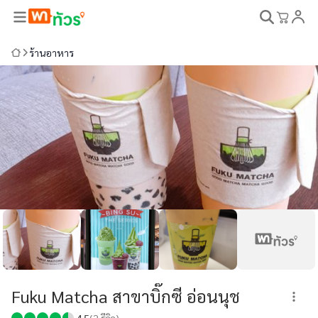
ร้านอาหาร
Fuku Matcha สาขาบิ๊กซี อ่อนนุช
4.5
(
2
รีวิว)