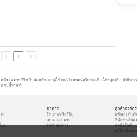
1
่องเที่ยว 4 ภาค รีวิวทริปท่องเที่ยวจากผู้ใช้งานจริง แพลนทริปท่องเที่ยวให้สนุก เลือกทำกิจกร
บ จบที่พาทัวร์
อาหาร
ลูกค้าองค์กร
่ยว
ร้านอาหารใกล้ฉัน
แพ็กเกจสำหรั
บทความอาหาร
ที่พักสำหรับอ
ี่ยว
รีวิวร้านอาหาร
ติดต่อจัดสัมม
สนใจเป็นพาร์ท